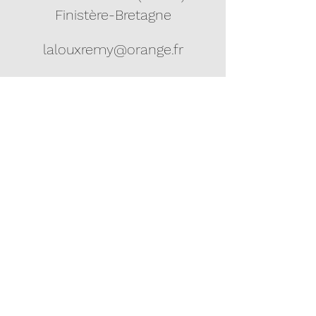
Finistère-Bretagne
lalouxremy@orange.fr
06 83 21 49 28